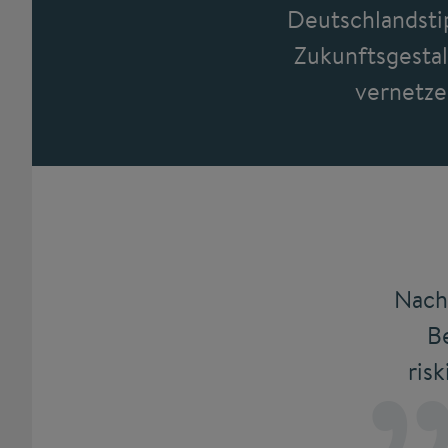
Deutschlandsti
Zukunftsgestal
vernetze
Nachh
B
ris