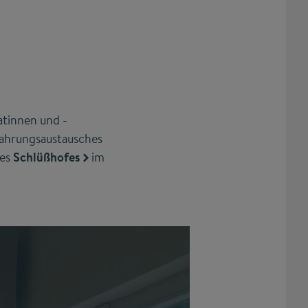
tinnen und -
fahrungsaustausches
des
Schlüßhofes
im