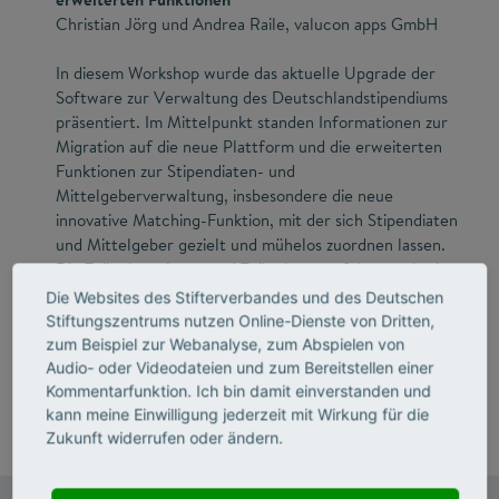
Christian Jörg und Andrea Raile, valucon apps GmbH
In diesem Workshop wurde das aktuelle Upgrade der
Software zur Verwaltung des Deutschlandstipendiums
präsentiert. Im Mittelpunkt standen Informationen zur
Migration auf die neue Plattform und die erweiterten
Funktionen zur Stipendiaten- und
Mittelgeberverwaltung, insbesondere die neue
innovative Matching-Funktion, mit der sich Stipendiaten
und Mittelgeber gezielt und mühelos zuordnen lassen.
Die Teilnehmerinnen und Teilnehmer erfuhren, wie sie
die neuen Werkzeuge effektiv einsetzen, um ihre
Die Websites des Stifterverbandes und des Deutschen
Verwaltungsabläufe zu optimieren und die Betreuung
Stiftungszentrums nutzen Online-Dienste von Dritten,
der Stipendiaten noch individueller zu gestalten. Der
zum Beispiel zur Webanalyse, zum Abspielen von
Workshop bot Gelegenheit, praktische Tipps zu erhalten,
Audio- oder Videodateien und zum Bereitstellen einer
Fragen zu stellen und sich mit anderen Anwendern
Kommentarfunktion. Ich bin damit einverstanden und
auszutauschen.
kann meine Einwilligung jederzeit mit Wirkung für die
Zukunft widerrufen oder ändern.