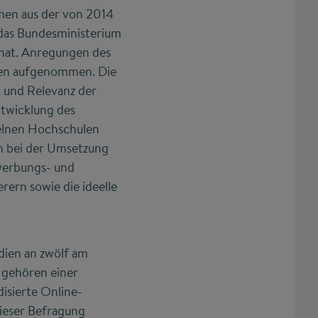
men aus der von 2014
 das Bundesministerium
hat. Anregungen des
rden aufgenommen. Die
t und Relevanz der
ntwicklung des
elnen Hochschulen
n bei der Umsetzung
werbungs- und
ern sowie die ideelle
udien an zwölf am
 gehören einer
isierte Online-
dieser Befragung