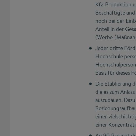
Kfz-Produktion u
Beschäftigte und
noch bei der Ein
Anteil in der Ges
(Werbe-)Maßnah
Jeder dritte För
Hochschule persö
Hochschulpersonal
Basis für dieses 
Die Etablierung 
die es zum Anlass
auszubauen. Dazu 
Beziehungsaufbau
einer vielschicht
einer Konzentrat
An 90 Prozent de