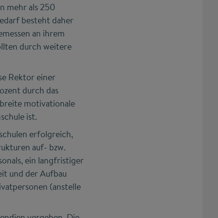
n mehr als 250
edarf besteht daher
emessen an ihrem
llten durch weitere
e Rektor einer
ozent durch das
breite motivationale
schule ist.
chulen erfolgreich,
rukturen auf- bzw.
onals, ein langfristiger
eit und der Aufbau
ivatpersonen (anstelle
pendien vergeben. Die