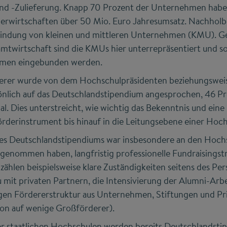
nd -Zulieferung. Knapp 70 Prozent der Unternehmen habe
 erwirtschaften über 50 Mio. Euro Jahresumsatz. Nachholb
bindung von kleinen und mittleren Unternehmen (KMU). G
amtwirtschaft sind die KMUs hier unterrepräsentiert und so
men eingebunden werden.
derer wurde von dem Hochschulpräsidenten beziehungsweis
nlich auf das Deutschlandstipendium angesprochen, 46 Pr
. Dies unterstreicht, wie wichtig das Bekenntnis und eine 
Förderinstrument bis hinauf in die Leitungsebene einer Hoch
des Deutschlandstipendiums war insbesondere an den Hochs
 genommen haben, langfristig professionelle Fundraisingst
zählen beispielsweise klare Zuständigkeiten seitens des Pers
 mit privaten Partnern, die Intensivierung der Alumni-Arb
igen Fördererstruktur aus Unternehmen, Stiftungen und Pr
ion auf wenige Großförderer).
r staatlichen Hochschulen werden bereits Deutschlandsti