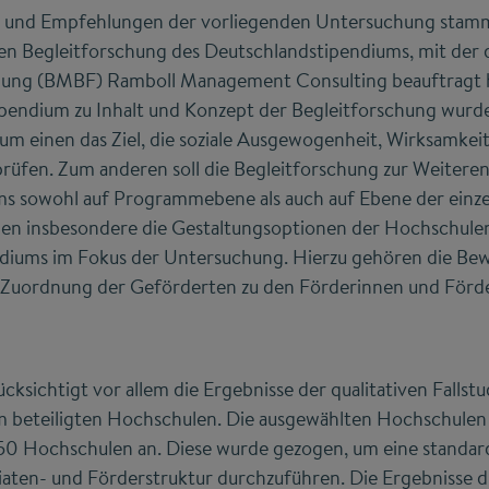
le und Empfehlungen der vorliegenden Untersuchung stam
en Begleitforschung des Deutschlandstipendiums, mit der
chung (BMBF) Ramboll Management Consulting beauftragt 
ipendium zu Inhalt und Konzept der Begleitforschung wu
um einen das Ziel, die soziale Ausgewogenheit, Wirksamkei
prüfen. Zum anderen soll die Begleitforschung zur Weitere
s sowohl auf Programmebene als auch auf Ebene der einz
den insbesondere die Gestaltungsoptionen der Hochschule
diums im Fokus der Untersuchung. Hierzu gehören die Be
 Zuordnung der Geförderten zu den Förderinnen und Förder
ksichtigt vor allem die Ergebnisse der qualitativen Fallst
 beteiligten Hochschulen. Die ausgewählten Hochschulen
 50 Hochschulen an. Diese wurde gezogen, um eine standard
iaten- und Förderstruktur durchzuführen. Die Ergebnisse 