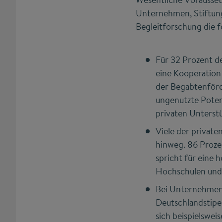
Unternehmen, Stiftung
Begleitforschung die 
Für 32 Prozent de
eine Kooperation
der Begabtenförde
ungenutzte Poten
privaten Unterst
Viele der privat
hinweg. 86 Proze
spricht für eine
Hochschulen und
Bei Unternehmen,
Deutschlandstipen
sich beispielswe