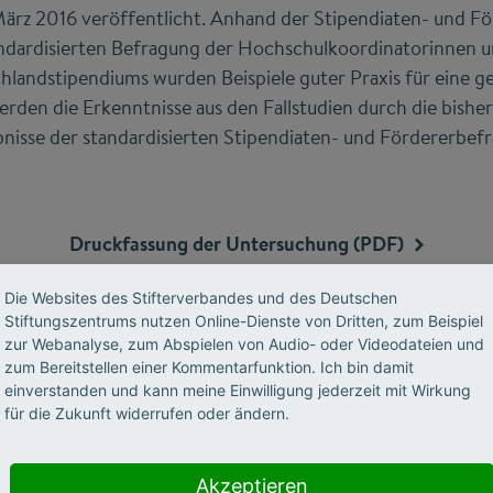
März 2016 veröffentlicht. Anhand der Stipendiaten- und F
andardisierten Befragung der Hochschulkoordinatorinnen u
landstipendiums wurden Beispiele guter Praxis für eine 
werden die Erkenntnisse aus den Fallstudien durch die bishe
nisse der standardisierten Stipendiaten- und Fördererbef
Druckfassung der Untersuchung
(PDF)
Die Websites des Stifterverbandes und des Deutschen
Stiftungszentrums nutzen Online-Dienste von Dritten, zum Beispiel
zur Webanalyse, zum Abspielen von Audio- oder Videodateien und
zum Bereitstellen einer Kommentarfunktion. Ich bin damit
einverstanden und kann meine Einwilligung jederzeit mit Wirkung
für die Zukunft widerrufen oder ändern.
es Stifterverbandes zu den Ergebnissen vo
Akzeptieren