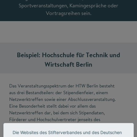
Sportveranstaltungen, Kamingespräche oder
Vortragsreihen sein.
Beispiel: Hochschule für Technik und
Wirtschaft Berlin
Das Veranstaltungsspektrum der HTW Berlin besteht
aus drei Bestandteilen: der Stipendienfeier, einem
Netzwerktreffen sowie einer Abschlussveranstaltung.
Eine Besonderheit stellt dabei vor allem das
Netzwerktreffen dar, bei dem sich Stipendiaten,
Förderer und Hochschulvertreter jenseits des
Hochschulgeländes in sommerlich entspannter
Atmosphäre austauschen können. Highlight des Jahres
Die Websites des Stifterverbandes und des Deutschen