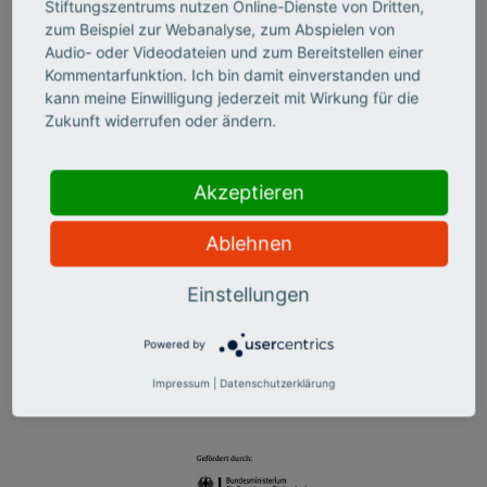
Stiftungszentrums nutzen Online-Dienste von Dritten,
2014 war eine gemeinsame Fahrt auf der historischen
zum Beispiel zur Webanalyse, zum Abspielen von
Holzyacht "Aida".
Audio- oder Videodateien und zum Bereitstellen einer
Mehr Info auf der Website der HTW Berlin
Kommentarfunktion. Ich bin damit einverstanden und
kann meine Einwilligung jederzeit mit Wirkung für die
Zukunft widerrufen oder ändern.
Akzeptieren
Ablehnen
Einstellungen
Powered by
Impressum
|
Datenschutzerklärung